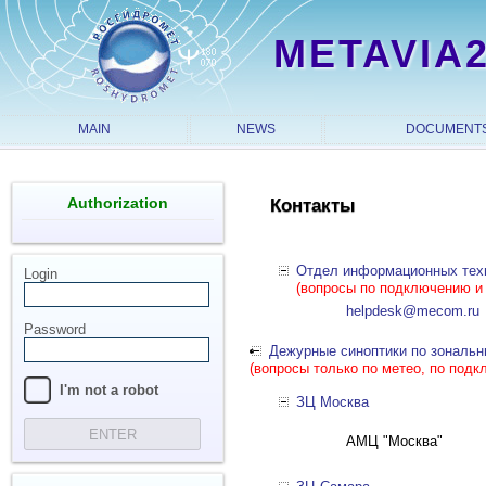
METAVIA
MAIN
NEWS
DOCUMENT
Authorization
Контакты
Отдел информационных техн
Login
(вопросы по подключению и
helpdesk@mecom.ru
Password
Дежурные синоптики по зональн
(вопросы только по метео, по под
I'm not a robot
ЗЦ Москва
ENTER
АМЦ "Москва"