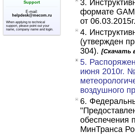
3. Инструктив
Support
формате GAME
E-mail:
helpdesk@mecom.ru
от 06.03.2015
When applying to technical
support, please point out your
name, company name and login.
4. Инструкти
(утвержден пр
304).
[Скачать
5. Распоряжен
июня 2010г. №
метеорологич
воздушного пр
6. Федеральн
"Предоставле
обеспечения п
МинТранса Рос