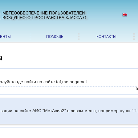
2
МЕТЕООБЕСПЕЧЕНИЕ ПОЛЬЗОВАТЕЛЕЙ
ВОЗДУШНОГО ПРОСТРАНСТВА КЛАССА G
МЕНТЫ
ПОМОЩЬ
КОНТАКТЫ
й
луйста где найти на сайте taf,metar,gamet
0
зации на сайте АИС "МетАвиа2" в левом меню, например пункт "П