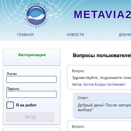
METAVIA
ГЛАВНАЯ
НОВОСТИ
ДОКУ
Авторизация
Вопросы пользователе
Вопрос:
Логин
Здравствуйте, подскажите пожа
Автор:
Белов Богдан Артёмович
Пароль
Ответ:
Добрый день! После автори
Я нe рoбoт
выбору".
ВХОД
Вопрос: