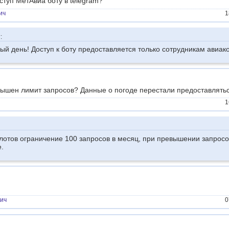
ступ МетАвиа боту в telegram?
ич
1
:
ый день! Доступ к боту предоставляется только сотрудникам авиак
ышен лимит запросов? Данные о погоде перестали предоставлять
1
лотов ограничение 100 запросов в месяц, при превышении запросо
.
вич
0