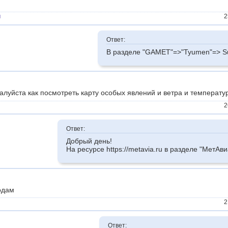
ч
2
Ответ:
В разделе "GAMET"=>"Tyumen"=> Su
алуйста как посмотреть карту особых явлений и ветра и температ
2
Ответ:
Добрый день!
На ресурсе https://metavia.ru в разделе "МетАв
одам
2
Ответ: