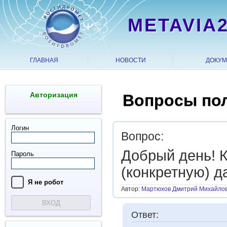
METAVIA
ГЛАВНАЯ
НОВОСТИ
ДОКУ
Авторизация
Вопросы по
Логин
Вопрос:
Добрый день! 
Пароль
(конкретную) д
Я нe рoбoт
Автор:
Мартюхов Дмитрий Михайло
ВХОД
Ответ: