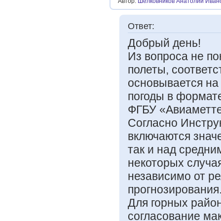
Автор:
Шелковников Анатолий Иван
Ответ:
Добрый день!
Из вопроса не п
полеты, соответс
основывается на
погоды в формат
ФГБУ «Авиаметте
Согласно Инстру
включаются знач
так и над средни
некоторых случа
независимо от р
прогнозирования
Для горных райо
согласование ма