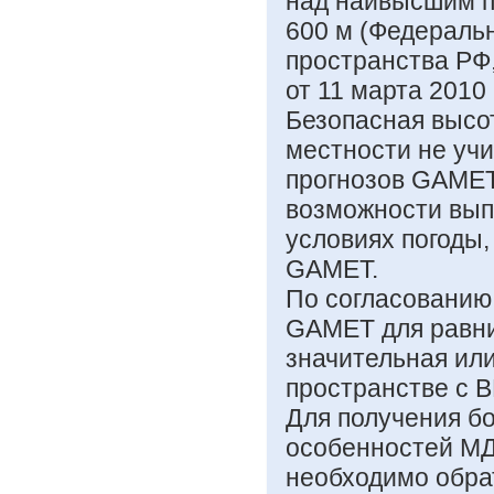
над наивысшим п
600 м (Федераль
пространства РФ
от 11 марта 2010 
Безопасная высот
местности не учи
прогнозов GAMET
возможности вып
условиях погоды,
GAMET.
По согласованию 
GAMET для равни
значительная ил
пространстве с В
Для получения бо
особенностей МД
необходимо обра