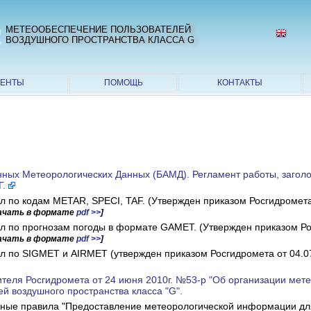
2
МЕТЕООБЕСПЕЧЕНИЕ ПОЛЬЗОВАТЕЛЕЙ
ВОЗДУШНОГО ПРОСТРАНСТВА КЛАССА G
МЕНТЫ
ПОМОЩЬ
КОНТАКТЫ
нных Метеорологических Данных (БАМД). Регламент работы, заголо
Г.
л по кодам METAR, SPECI, TAF. (Утвержден приказом Росгидромет
ачать в формате
pdf >>
]
ал по прогнозам погоды в формате GAMET. (Утвержден приказом Р
ачать в формате
pdf >>
]
л по SIGMET и AIRMET (утвержден приказом Росгидромета от 04.0
теля Росгидромета от 24 июня 2010г. №53-р "Об организации мет
й воздушного пространства класса "G".
ные правила "Предоставление метеорологической информации дл