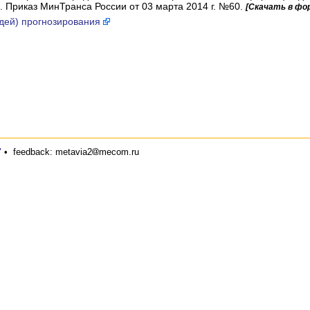
. Приказ МинТранса России от 03 марта 2014 г. №60.
[Скачать в ф
дей) прогнозирования
"
•
feedback: metavia2
mecom.ru