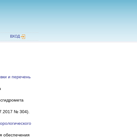
ВХОД
вки и перечень
а
осгидромета
7.2017 № 304).
еорологического
я обеспечения