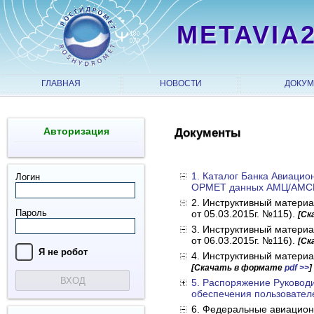
METAVIA
ГЛАВНАЯ
НОВОСТИ
ДОКУ
Авторизация
Документы
1. Каталог Банка Авиацио
Логин
ОРМЕТ данных АМЦ/АМС
2. Инструктивный материа
Пароль
от 05.03.2015г. №115).
[Ск
3. Инструктивный матери
от 06.03.2015г. №116).
[Ск
Я нe рoбoт
4. Инструктивный материа
[Скачать в формате
pdf >>
]
ВХОД
5. Распоряжение Руководи
обеспечения пользователе
6. Федеральные авиацион