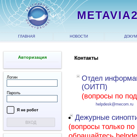
METAVIA
ГЛАВНАЯ
НОВОСТИ
ДОКУ
Авторизация
Контакты
Отдел информац
Логин
(ОИТП)
Пароль
(вопросы по по
helpdesk@mecom.ru
Я нe рoбoт
Дежурные синопти
ВХОД
(вопросы только по
обращайтесь helpd