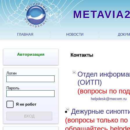
METAVIA
ГЛАВНАЯ
НОВОСТИ
ДОКУ
Авторизация
Контакты
Отдел информац
Логин
(ОИТП)
Пароль
(вопросы по по
helpdesk@mecom.ru
Я нe рoбoт
Дежурные синопти
ВХОД
(вопросы только по
обращайтесь helpd