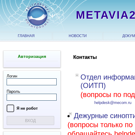
METAVIA
ГЛАВНАЯ
НОВОСТИ
ДОКУ
Авторизация
Контакты
Отдел информац
Логин
(ОИТП)
Пароль
(вопросы по по
helpdesk@mecom.ru
Я нe рoбoт
Дежурные синопти
ВХОД
(вопросы только по
обращайтесь helpd